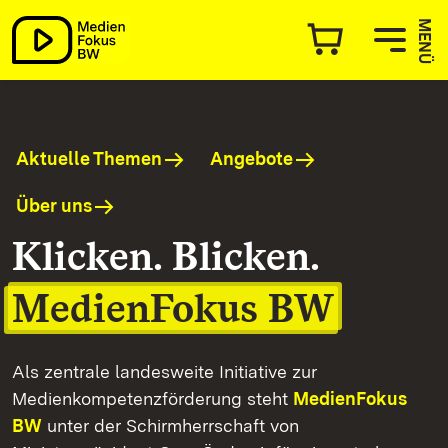
MedienFokus BW
MENÜ
Aktuelle Themen
Angebote
Über uns
Klicken. Blicken.
MedienFokus BW
Als zentrale landesweite Initiative zur
Medienkompetenzförderung steht
MedienFokus
BW
unter der Schirmherrschaft von