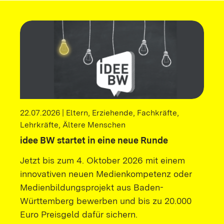
22.07.2026 | Eltern, Erziehende, Fachkräfte,
Lehrkräfte, Ältere Menschen
idee BW startet in eine neue Runde
Jetzt bis zum 4. Oktober 2026 mit einem
innovativen neuen Medienkompetenz oder
Medienbildungsprojekt aus Baden-
Württemberg bewerben und bis zu 20.000
Euro Preisgeld dafür sichern.