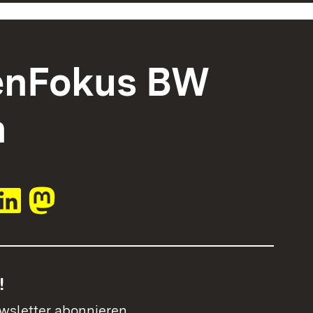
enFokus BW
n
!
wsletter abonnieren.