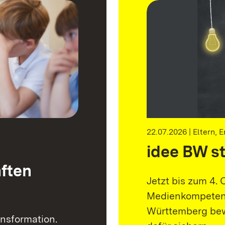
22.07.2026 | Eltern, 
idee BW st
ften
Jetzt bis zum 4.
Medienkompetenz
Württemberg bew
ansformation.