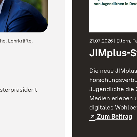
he, Lehrkräfte,
21.07.2026 | Eltern, 
JIMplus-St
Die neue JIMplu
Forschungsverbu
Jugendliche die 
sterpräsident
Medien erleben 
digitales Wohlbe
Zum Beitrag