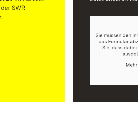
h der SWR
.
Sie müssen den In
das Formular abz
Sie, dass dabei
ausget
Mehr 