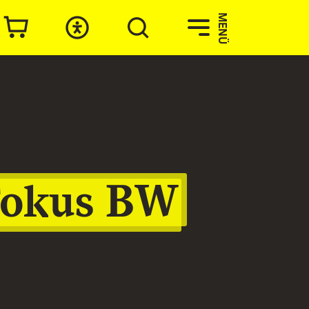
MENÜ
Fokus BW