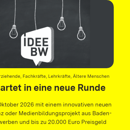
Erziehende, Fachkräfte, Lehrkräfte, Ältere Menschen
artet in eine neue Runde
 Oktober 2026 mit einem innovativen neuen
 oder Medienbildungsprojekt aus Baden-
erben und bis zu 20.000 Euro Preisgeld