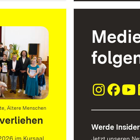
Medi
folge
äfte, Ältere Menschen
verliehen
Werde Insider
2026 im Kursaal
Jetzt unseren Ne