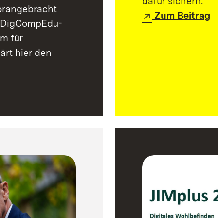
dafür sichern.
vorangebracht
Zum Beitrag
t DigCompEdu-
m für
ärt hier den