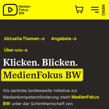
MedienFokus BW
MENÜ
Aktuelle Themen
Angebote
Über uns
Klicken. Blicken.
MedienFokus BW
Als zentrale landesweite Initiative zur
Medienkompetenzförderung steht
MedienFokus
BW
unter der Schirmherrschaft von