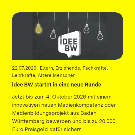
22.07.2026 | Eltern, Erziehende, Fachkräfte,
Lehrkräfte, Ältere Menschen
idee BW startet in eine neue Runde
Jetzt bis zum 4. Oktober 2026 mit einem
innovativen neuen Medienkompetenz oder
Medienbildungsprojekt aus Baden-
Württemberg bewerben und bis zu 20.000
Euro Preisgeld dafür sichern.